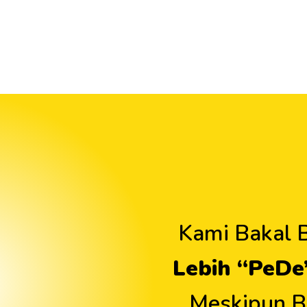
Kami Bakal
Lebih “PeDe
Meskipun B