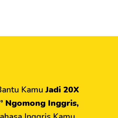
 Bantu Kamu
Jadi 20X
” Ngomong Inggris,
ahasa Inggris Kamu