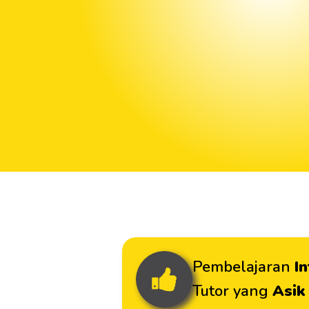
Pembelajaran
I
Tutor yang
Asik