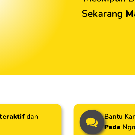
Sekarang
M
nteraktif
dan
Bantu Ka
Pede
Ngo