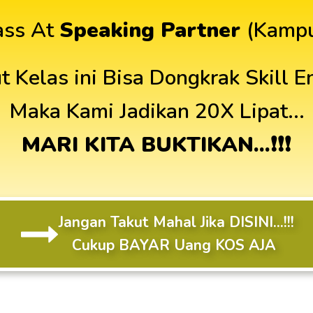
ass At
Speaking Partner
(Kampu
t Kelas ini Bisa Dongkrak Skill 
Maka Kami Jadikan 20X Lipat...
MARI KITA BUKTIKAN...❗❗❗
Jangan Takut Mahal Jika DISINI...!!!
Cukup BAYAR Uang KOS AJA