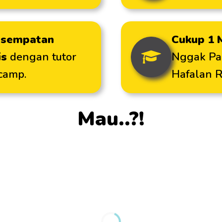
esempatan
Cukup 1 
is
dengan tutor
Nggak Pa
camp.
Hafalan 
Mau..?!