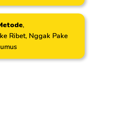
Metode
,
ke Ribet, Nggak Pake
Rumus