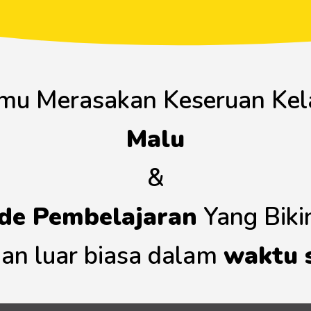
amu Merasakan Keseruan Ke
Malu
&
de Pembelajaran
Yang Bik
an luar biasa dalam
waktu 