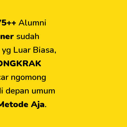
75++
Alumni
ner
sudah
yg Luar Biasa,
ONGKRAK
car ngomong
 di depan umum
Metode Aja
.