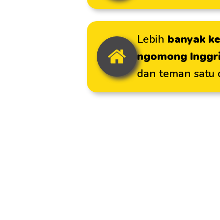
Lebih
banyak k
ngomong Inggr
dan teman satu 